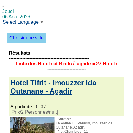
-
Jeudi
06 Août 2026
Select Language
▼
Choisir une ville
Résultats.
------------------------------------------------------
Liste des Hotels et Riads à agadir = 27 Hotels
--------------------------
Hotel Tifrit - Imouzzer Ida
Outanane - Agadir
À partir de :
€ 37
|Prix/2 Personnes/nuit|
- Adresse:
La Vallée Du Paradis, Imouzzer Ida
Outanane, Agadir.
- Nb. Chambres : 11