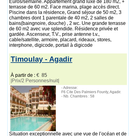
Euros/semaine. Appartement grand luxe de 180 m2, +
terrasse de 60 m2. Face marina, plage accès direct.
Piscine dans la résidence, Grand séjour de 50 m2, 3
chambres dont 1 parentale de 40 m2, 2 salles de
bains(baingnoire, douche) , 2 wc. Une grande terrasse
de 60 m2 avec vue splendide. Résidence privée et
gardée. Ascenseur, T.V., prise antenne t.v.,
cable/satellite, armoire, placard, rideaux, stores,
interphone, digicode, portail à digicode
Timoulay - Agadir
À partir de :
€ 85
|Prix/2 Personnes/nuit|
- Adresse:
F6 Cite Des Palmiers Founty, Agadir.
- Nb. Chambres : 58
Situation exceptionnelle avec une vue de l’océan et de