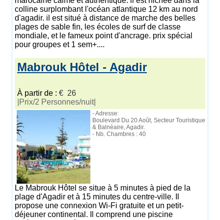
marocaine calme et authentique. il est nichée dans la
colline surplombant l'océan atlantique 12 km au nord
d'agadir. il est situé à distance de marche des belles
plages de sable fin, les écoles de surf de classe
mondiale, et le fameux point d'ancrage. prix spécial
pour groupes et 1 sem+....
Mabrouk Hôtel - Agadir
À partir de :
€ 26
|Prix/2 Personnes/nuit|
- Adresse:
Boulevard Du 20 Août, Secteur Touristique
& Balnéaire, Agadir.
- Nb. Chambres : 40
Le Mabrouk Hôtel se situe à 5 minutes à pied de la
plage d'Agadir et à 15 minutes du centre-ville. Il
propose une connexion Wi-Fi gratuite et un petit-
déjeuner continental. Il comprend une piscine