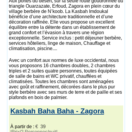
Aux portes du désert, sur la seule route goudronnée du
triangle Ouarzazate, Erfoud, Zagora en plein cœur du
village berbère de N’koob. La Kasbah Imdoukal
bénéficie d’une architecture traditionnelle et d’une
décoration raffinée. Elle vous propose un excellent
équilibre entre la détente dans un établissement de
grand confort et l’évasion à travers une région
exceptionnelle. Service inclus : petit déjeuner berbère,
services hôteliers, linge de maison, Chauffage et
climatisation, piscine....
Avec un confort aux normes de luxe occidental, nous
vous proposons 16 chambres doubles, 2 chambres
triples et 2 suites quatre personnes, toutes équipées
de salle de bains et WC privatif, chauffées et
climatisées. Toutes les chambres sont aménagées
avec goût et raffinement, décorées dans le plus pur
style berbère avec ses murs de terre et de paille et ses
plafonds en bois de palmier.
Kasbah Baha Baha - Zagora
À partir de :
€ 39
|Prix/2 Personnes/nuit|